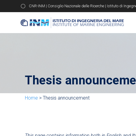
CNR-INM | Consiglio Nazionale delle Ricerche | Istituto di Ingegn
Thesis announceme
Home
>
Thesis announcement
This page contains information both in English and Ita