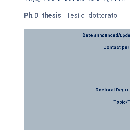
Ph.D. thesis
| Tesi di dottorato
Date announced/upd
Contact pe
Doctoral Degre
Topic/T