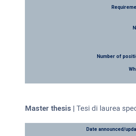
Requireme
N
Number of posit
Wh
Master thesis
| Tesi di laurea spec
Date announced/upd