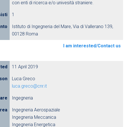
con enti di ricerca e/o univesità straniere.
isti
1
ento
Istituto di Ingegneria del Mare, Via di Vallerano 139,
00128 Roma
I am interested/Contact us
ated
11 April 2019
rson
Luca Greco
luca.greco@cnr.it
nare
Ingegneria
urea
Ingegneria Aerospaziale
Ingegneria Meccanica
Ingegneria Energetica