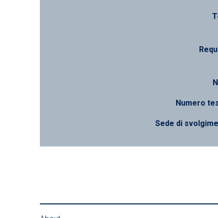
T
Requi
N
Numero tes
Sede di svolgim