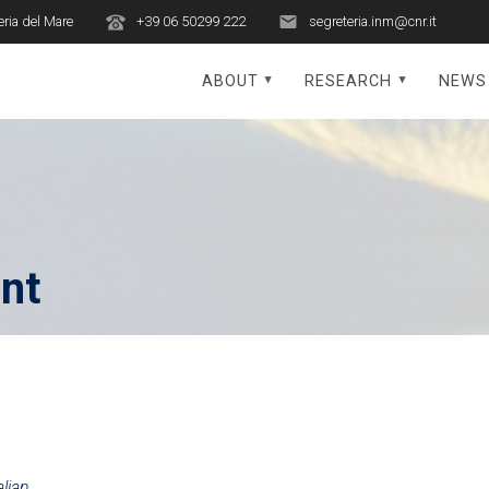
eria del Mare
+39 06 50299 222
segreteria.inm@cnr.it
ABOUT
RESEARCH
NEWS
nt
lian.