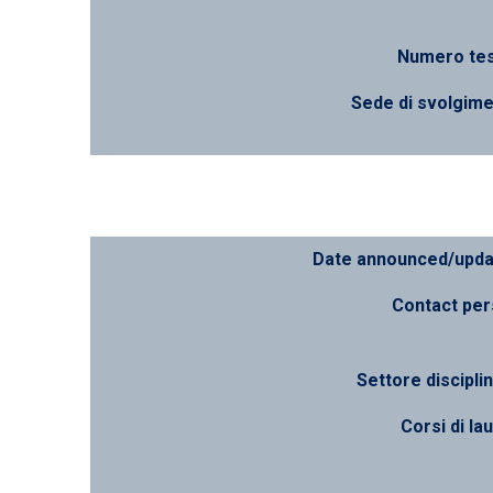
Numero tes
Sede di svolgim
Date announced/upd
Contact pe
Settore discipli
Corsi di la