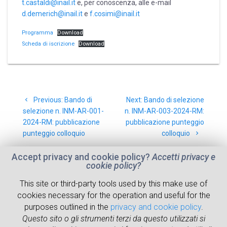
t.castaldi@inail.it
e, per conoscenza, alle e-mail
d.demerich@inail.it
e
f.cosimi@inail.it
Programma
Download
Scheda di iscrizione
Download
Post
Previous
Next
Previous:
Bando di
Next:
Bando di selezione
navigation
post:
post:
selezione n. INM-AR-001-
n. INM-AR-003-2024-RM:
2024-RM: pubblicazione
pubblicazione punteggio
punteggio colloquio
colloquio
Accept privacy and cookie policy?
Accetti privacy e
cookie policy?
This site or third-party tools used by this make use of
cookies necessary for the operation and useful for the
ABOUT
RESEARCH
NEWS
WHERE WE ARE
purposes outlined in the
privacy and cookie policy
.
Questo sito o gli strumenti terzi da questo utilizzati si
PEOPLE
RESOURCES