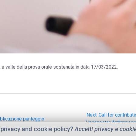
o, a valle della prova orale sostenuta in data 17/03/2022.
Next
Next:
Call for contribu
licazione punteggio
post:
Underwater Anthropoge
privacy and cookie policy?
Accetti privacy e cooki