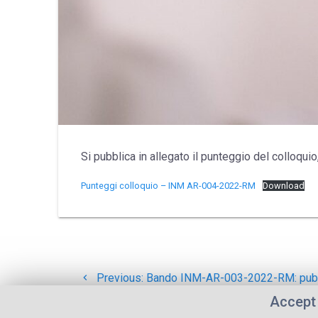
Si pubblica in allegato il punteggio del colloqui
Punteggi colloquio – INM AR-004-2022-RM
Download
Post
navigation
Previous
Previous:
Bando INM-AR-003-2022-RM: pubb
post:
colloquio
Accept 