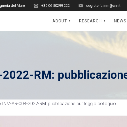
egneria del Mare
+39 06 50299 222
segreteria.inm@cnr.it
ABOUT
RESEARCH
NEWS
2022-RM: pubblicazione
 INM-AR-004-2022-RM: pubblicazione punteggio colloquio