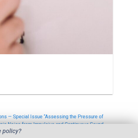
tions — Special Issue “Assessing the Pressure of
nic Noise from Impulsive and Continuous Sound
e policy?
Sources”