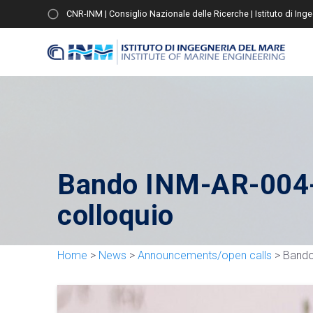
CNR-INM | Consiglio Nazionale delle Ricerche | Istituto di Ing
Bando INM-AR-004-
colloquio
Home
>
News
>
Announcements/open calls
>
Bando