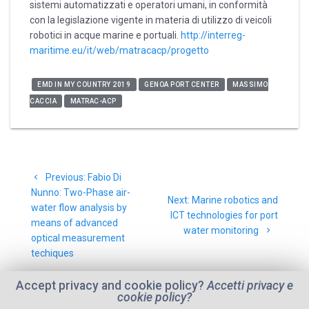
sistemi automatizzati e operatori umani, in conformità
con la legislazione vigente in materia di utilizzo di veicoli
robotici in acque marine e portuali.
http://interreg-
maritime.eu/it/web/matracacp/progetto
EMD IN MY COUNTRY 2019
GENOA PORT CENTER
MASSIMO
CACCIA
MATRAC-ACP
Post
Previous
Previous:
Fabio Di
navigation
post:
Nunno: Two-Phase air-
Next
Next:
Marine robotics and
water flow analysis by
post:
ICT technologies for port
means of advanced
water monitoring
optical measurement
techiques
Accept privacy and cookie policy?
Accetti privacy e
cookie policy?