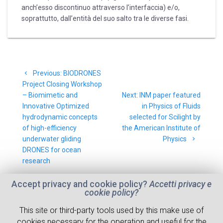
anch’esso discontinuo attraverso l’interfaccia) e/o,
soprattutto, dall’entità del suo salto tra le diverse fasi.
Post
Previous
Previous:
BIODRONES
navigation
post:
Project Closing Workshop
Next
– Biomimetic and
Next:
INM paper featured
post:
Innovative Optimized
in Physics of Fluids
hydrodynamic concepts
selected for Scilight by
of high-efficiency
the American Institute of
underwater gliding
Physics
DRONES for ocean
research
Accept privacy and cookie policy?
Accetti privacy e
cookie policy?
This site or third-party tools used by this make use of
cookies necessary for the operation and useful for the