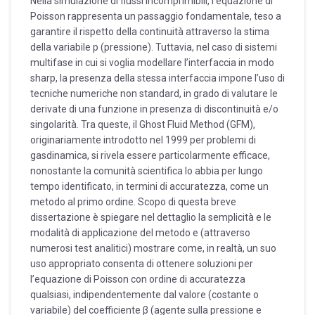
Nella simulazione di flussi incomprimibili, l’equazione di
Poisson rappresenta un passaggio fondamentale, teso a
garantire il rispetto della continuità attraverso la stima
della variabile p (pressione). Tuttavia, nel caso di sistemi
multifase in cui si voglia modellare l’interfaccia in modo
sharp, la presenza della stessa interfaccia impone l’uso di
tecniche numeriche non standard, in grado di valutare le
derivate di una funzione in presenza di discontinuità e/o
singolarità. Tra queste, il Ghost Fluid Method (GFM),
originariamente introdotto nel 1999 per problemi di
gasdinamica, si rivela essere particolarmente efficace,
nonostante la comunità scientifica lo abbia per lungo
tempo identificato, in termini di accuratezza, come un
metodo al primo ordine. Scopo di questa breve
dissertazione è spiegare nel dettaglio la semplicità e le
modalità di applicazione del metodo e (attraverso
numerosi test analitici) mostrare come, in realtà, un suo
uso appropriato consenta di ottenere soluzioni per
l’equazione di Poisson con ordine di accuratezza
qualsiasi, indipendentemente dal valore (costante o
variabile) del coefficiente β (agente sulla pressione e