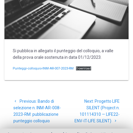
Si pubblica in allegato il punteggio del colloquio, a valle
della prova orale sostenuta in data 01/12/2023.
Punteggi-colloquio-INM-AR-007-2023-RM
Download
Post
Previous
Next
Previous:
Bando di
Next:
Progetto LIFE
navigation
post:
post:
selezione n. INM-AR-008-
SILENT (Project n.
2023-RM: pubblicazione
101114310 — LIFE22-
punteggio colloquio
ENV-IT-LIFE SILENT)